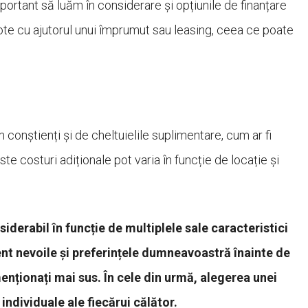
portant să luăm în considerare și opțiunile de finanțare
lote cu ajutorul unui împrumut sau leasing, ceea ce poate
im conștienți și de cheltuielile suplimentare, cum ar fi
te costuri adiționale pot varia în funcție de locație și
siderabil în funcție de multiplele sale caracteristici
atent nevoile și preferințele dumneavoastră înainte de
 menționați mai sus. În cele din urmă, alegerea unei
individuale ale fiecărui călător.