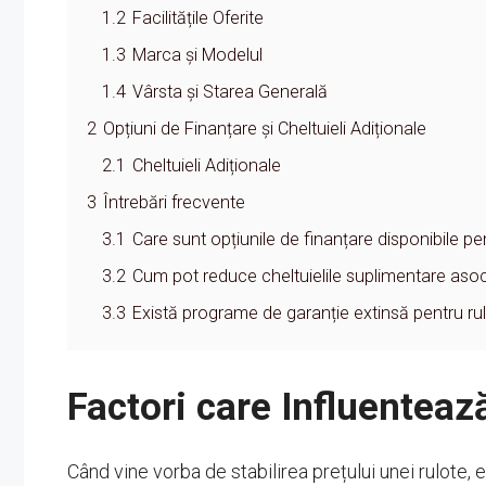
1.2
Facilitățile Oferite
1.3
Marca și Modelul
1.4
Vârsta și Starea Generală
2
Opțiuni de Finanțare și Cheltuieli Adiționale
2.1
Cheltuieli Adiționale
3
Întrebări frecvente
3.1
Care sunt opțiunile de finanțare disponibile pe
3.2
Cum pot reduce cheltuielile suplimentare asoc
3.3
Există programe de garanție extinsă pentru ru
Factori care Influenteaz
Când vine vorba de stabilirea prețului unei rulote, e