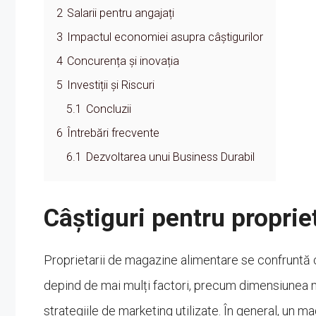
2
Salarii pentru angajați
3
Impactul economiei asupra câștigurilor
4
Concurența și inovația
5
Investiții și Riscuri
5.1
Concluzii
6
Întrebări frecvente
6.1
Dezvoltarea unui Business Durabil
Câștiguri pentru proprie
Proprietarii de magazine alimentare se confruntă cu
depind de mai mulți factori, precum dimensiunea m
strategiile de marketing utilizate. În general, un m