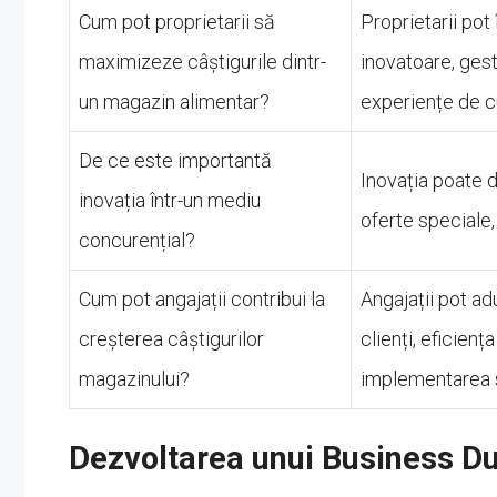
Cum pot proprietarii să
Proprietarii pot
maximizeze câștigurile dintr-
inovatoare, gest
un magazin alimentar?
experiențe de c
De ce este importantă
Inovația poate d
inovația într-un mediu
oferte speciale,
concurențial?
Cum pot angajații contribui la
Angajații pot ad
creșterea câștigurilor
clienți, eficienț
magazinului?
implementarea s
Dezvoltarea unui Business Du