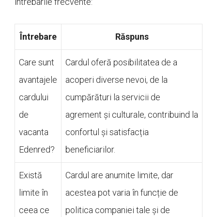
intrebarile frecvente:
Întrebare
Răspuns
Care sunt
Cardul oferă posibilitatea de a
avantajele
acoperi diverse nevoi, de la
cardului
cumpărături la servicii de
de
agrement și culturale, contribuind la
vacanta
confortul și satisfacția
Edenred?
beneficiarilor.
Există
Cardul are anumite limite, dar
limite în
acestea pot varia în funcție de
ceea ce
politica companiei tale și de