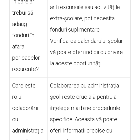
în care ar
ar fi excursiile sau activitățile
trebui să
extra-școlare, pot necesita
adaug
fonduri suplimentare.
fonduri în
Verificarea calendarului școlar
afara
vă poate oferi indicii cu privire
perioadelor
la aceste oportunități.
recurente?
Care este
Colaborarea cu administrația
rolul
școlii este crucială pentru a
colaborării
înțelege mai bine procedurile
cu
specifice. Aceasta vă poate
administrația
oferi informații precise cu