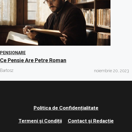
PENSIONARE
Ce Pensie Are Petre Roman
Bartosz
noiembrie 20, 2023
Politica de Confidențialitate
Termeni și Condiții
Contact și Redacție