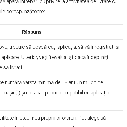
ă apară întrebări cu privire la activitatea de livrare cu
rile corespunzătoare:
Răspuns
ovo, trebuie să descărcați aplicația, să vă înregistrați și
licare. Ulterior, veți fi evaluat și, dacă îndepliniți
 să livrați.
se numără vârsta minimă de 18 ani, un mijloc de
er, mașină) și un smartphone compatibil cu aplicația
bilitate în stabilirea propriilor oraruri. Pot alege să