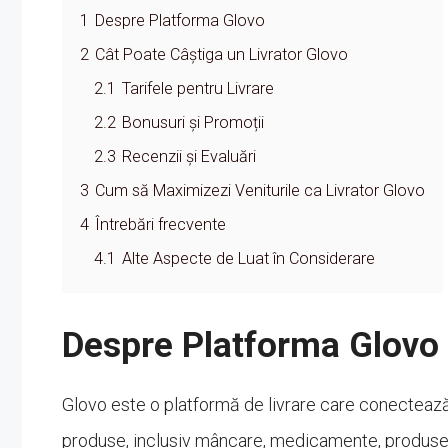
1
Despre Platforma Glovo
2
Cât Poate Câștiga un Livrator Glovo
2.1
Tarifele pentru Livrare
2.2
Bonusuri și Promoții
2.3
Recenzii și Evaluări
3
Cum să Maximizezi Veniturile ca Livrator Glovo
4
Întrebări frecvente
4.1
Alte Aspecte de Luat în Considerare
Despre Platforma Glovo
Glovo este o platformă de livrare care conectează ut
produse, inclusiv mâncare, medicamente, produse 