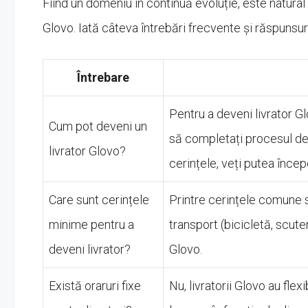
Fiind un domeniu în continuă evoluție, este natural s
Glovo. Iată câteva întrebări frecvente și răspunsu
Întrebare
Pentru a deveni livrator Gl
Cum pot deveni un
să completați procesul de ap
livrator Glovo?
cerințele, veți putea începe
Care sunt cerințele
Printre cerințele comune 
minime pentru a
transport (bicicletă, scut
deveni livrator?
Glovo.
Există oraruri fixe
Nu, livratorii Glovo au flexi