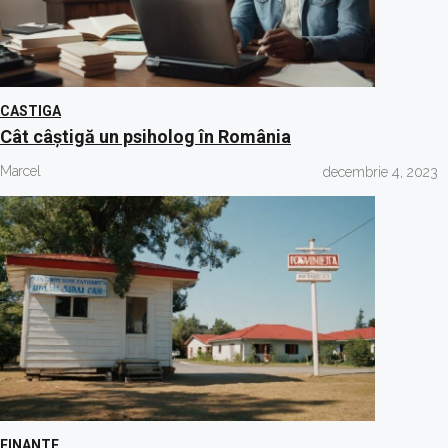
CASTIGA
Cât câștigă un psiholog în România
Marcel
decembrie 4, 2023
FINANTE