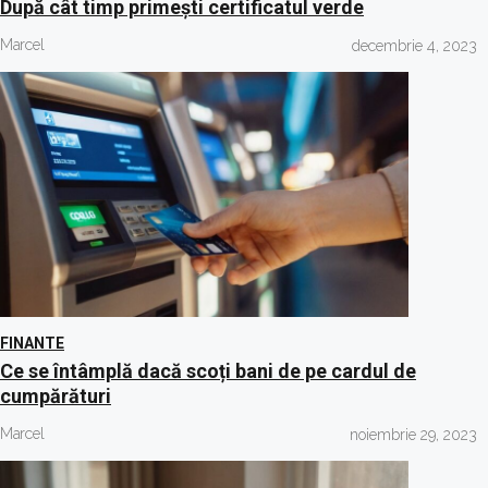
După cât timp primești certificatul verde
Marcel
decembrie 4, 2023
FINANTE
Ce se întâmplă dacă scoți bani de pe cardul de
cumpărături
Marcel
noiembrie 29, 2023