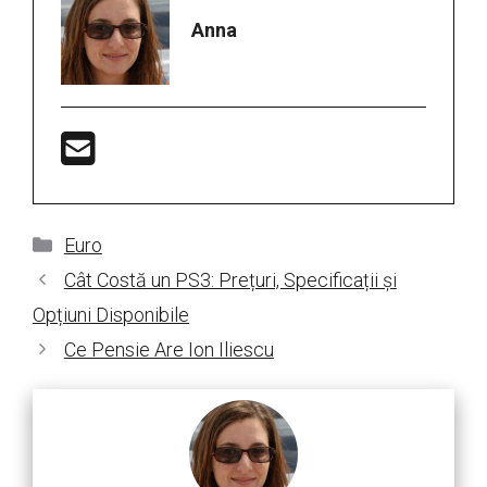
Anna
Categorii
Euro
Cât Costă un PS3: Prețuri, Specificații și
Opțiuni Disponibile
Ce Pensie Are Ion Iliescu