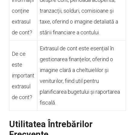
conține
tranzacții, solduri, comisioane și
extrasul
taxe, oferind o imagine detaliată a
de cont?
stării financiare a contului.
Extrasul de cont este esențial în
De ce
gestionarea finanțelor, oferind o
este
imagine clară a cheltuielilor și
important
veniturilor, fiind util pentru
extrasul
planificarea bugetului și raportarea
de cont?
fiscală.
Utilitatea Întrebărilor
Frecvente