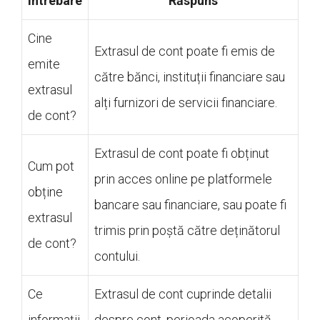
Întrebare
Răspuns
Cine
Extrasul de cont poate fi emis de
emite
către bănci, instituții financiare sau
extrasul
alți furnizori de servicii financiare.
de cont?
Extrasul de cont poate fi obținut
Cum pot
prin acces online pe platformele
obține
bancare sau financiare, sau poate fi
extrasul
trimis prin poștă către deținătorul
de cont?
contului.
Ce
Extrasul de cont cuprinde detalii
informații
despre cont, perioada acoperită,