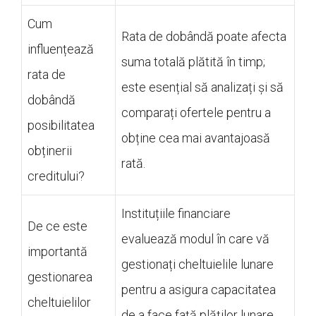
Cum
Rata de dobândă poate afecta
influențează
suma totală plătită în timp;
rata de
este esențial să analizați și să
dobândă
comparați ofertele pentru a
posibilitatea
obține cea mai avantajoasă
obținerii
rată.
creditului?
Instituțiile financiare
De ce este
evaluează modul în care vă
importantă
gestionați cheltuielile lunare
gestionarea
pentru a asigura capacitatea
cheltuielilor
de a face față plăților lunare