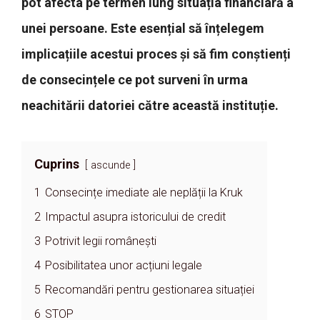
pot afecta pe termen lung situația financiară a
unei persoane. Este esențial să înțelegem
implicațiile acestui proces și să fim conștienți
de consecințele ce pot surveni în urma
neachitării datoriei către această instituție.
Cuprins
ascunde
1
Consecințe imediate ale neplății la Kruk
2
Impactul asupra istoricului de credit
3
Potrivit legii românești
4
Posibilitatea unor acțiuni legale
5
Recomandări pentru gestionarea situației
6
STOP