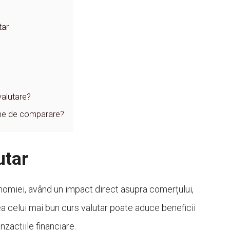
tar
valutare?
nline de comparare?
utar
omiei, având un impact direct asupra comerțului,
sirea celui mai bun curs valutar poate aduce beneficii
zacțiile financiare.