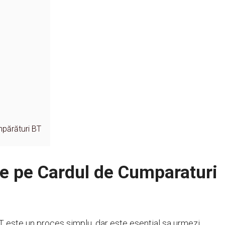
mpărături BT
e pe Cardul de Cumparaturi
 este un proces simplu, dar este esential sa urmezi