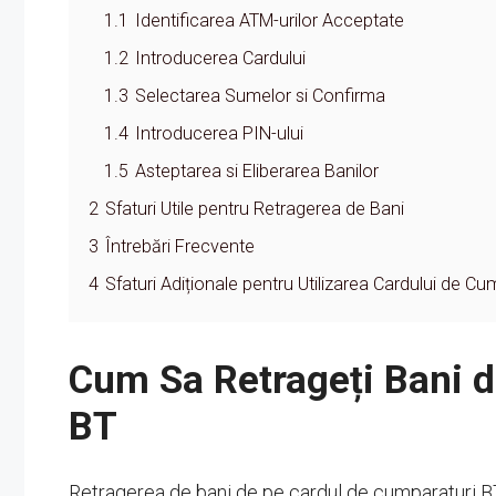
1.1
Identificarea ATM-urilor Acceptate
1.2
Introducerea Cardului
1.3
Selectarea Sumelor si Confirma
1.4
Introducerea PIN-ului
1.5
Asteptarea si Eliberarea Banilor
2
Sfaturi Utile pentru Retragerea de Bani
3
Întrebări Frecvente
4
Sfaturi Adiționale pentru Utilizarea Cardului de Cu
Cum Sa Retrageți Bani d
BT
Retragerea de bani de pe cardul de cumparaturi BT