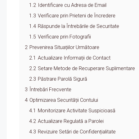
1.2
Identificare cu Adresa de Email
1.3
Verificare prin Prieteni de Încredere
1.4
Răspunde la Întrebările de Securitate
1.5
Verificare prin Fotografii
2
Prevenirea Situațiilor Următoare
2.1
Actualizare Informații de Contact
2.2
Setare Metode de Recuperare Suplimentare
2.3
Păstrare Parolă Sigură
3
Întrebări Frecvente
4
Optimizarea Securității Contului
4.1
Monitorizare Activitate Suspicioasă
4.2
Actualizare Regulată a Parolei
4.3
Revizuire Setări de Confidențialitate