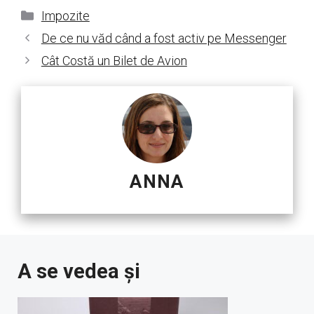
Categorii
Impozite
De ce nu văd când a fost activ pe Messenger
Cât Costă un Bilet de Avion
ANNA
A se vedea și