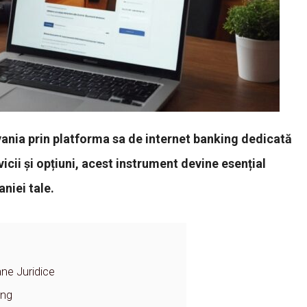
vania prin platforma sa de internet banking dedicată
icii și opțiuni, acest instrument devine esențial
niei tale.
ane Juridice
ing