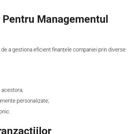
te Pentru Managementul
a de a gestiona eficient finanțele companiei prin diverse
 acestora;
trumente personalizate;
onic.
ranzacțiilor