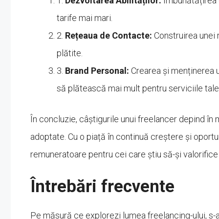
1.
Dezvoltarea Abilităților:
Îmbunătățirea c
tarife mai mari.
2.
Rețeaua de Contacte:
Construirea unei 
plătite.
3.
Brand Personal:
Crearea și menținerea u
să plătească mai mult pentru serviciile tale
În concluzie, câștigurile unui freelancer depind în 
adoptate. Cu o piață în continuă creștere și oportun
remuneratoare pentru cei care știu să-și valorific
Întrebări frecvente
Pe măsură ce explorezi lumea freelancing-ului, s-ar 