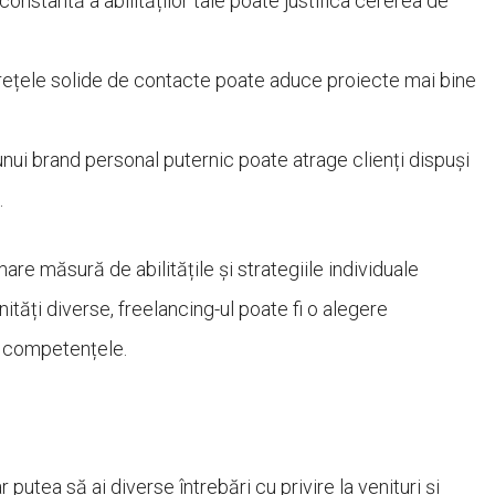
onstantă a abilităților tale poate justifica cererea de
rețele solide de contacte poate aduce proiecte mai bine
nui brand personal puternic poate atrage clienți dispuși
.
mare măsură de abilitățile și strategiile individuale
ități diverse, freelancing-ul poate fi o alegere
e competențele.
putea să ai diverse întrebări cu privire la venituri și