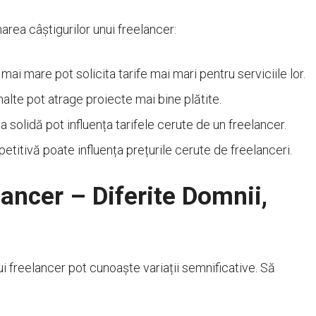
area câștigurilor unui freelancer:
ai mare pot solicita tarife mai mari pentru serviciile lor.
alte pot atrage proiecte mai bine plătite.
a solidă pot influența tarifele cerute de un freelancer.
titivă poate influența prețurile cerute de freelanceri.
ncer – Diferite Domnii,
ui freelancer pot cunoaște variații semnificative. Să