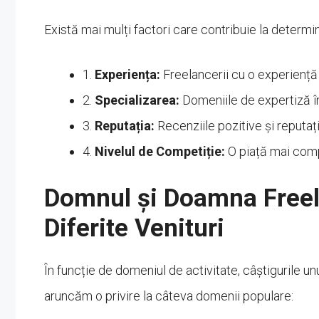
Există mai mulți factori care contribuie la determin
1.
Experiența:
Freelancerii cu o experiență m
2.
Specializarea:
Domeniile de expertiză în
3.
Reputația:
Recenziile pozitive și reputați
4.
Nivelul de Competiție:
O piață mai compe
Domnul și Doamna Freela
Diferite Venituri
În funcție de domeniul de activitate, câștigurile un
aruncăm o privire la câteva domenii populare: