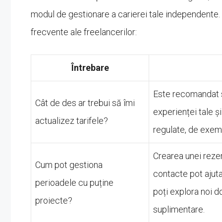
modul de gestionare a carierei tale independente. 
frecvente ale freelancerilor:
Întrebare
Este recomandat să
Cât de des ar trebui să îmi
experienței tale și
actualizez tarifele?
regulate, de exemp
Crearea unei rezer
Cum pot gestiona
contacte pot ajut
perioadele cu puține
poți explora noi d
proiecte?
suplimentare.