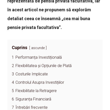
reprezentată de pensia privata facultativa, iar
în acest articol ne propunem să explorăm
detaliat ceea ce înseamnă „cea mai buna
pensie privata facultativa”.
Cuprins
ascunde
1
Performanța Investițională
2
Flexibilitatea și Opțiunile de Plată
3
Costurile Implicate
4
Controlul Asupra Investițiilor
5
Flexibilitate la Retragere
6
Siguranța Financiară
7
Întrebări frecvente