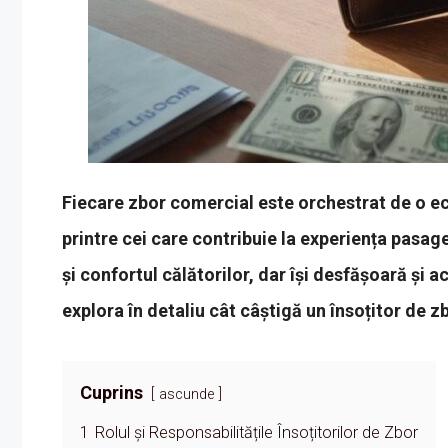
Fiecare zbor comercial este orchestrat de o ech
printre cei care contribuie la experiența pasage
și confortul călătorilor, dar își desfășoară și 
explora în detaliu cât câștigă un însoțitor de zbo
Cuprins
ascunde
1
Rolul și Responsabilitățile Însoțitorilor de Zbor