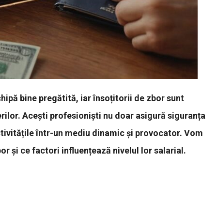
ipă bine pregătită, iar însoțitorii de zbor sunt
rilor. Acești profesioniști nu doar asigură siguranța
activitățile într-un mediu dinamic și provocator. Vom
r și ce factori influențează nivelul lor salarial.