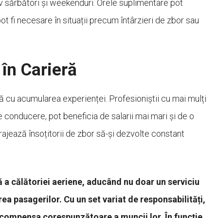
siv sărbători și weekenduri. Orele suplimentare pot
 pot fi necesare în situații precum întârzieri de zbor sau
în Carieră
ă cu acumularea experienței. Profesioniștii cu mai mulți
e conducere, pot beneficia de salarii mai mari și de o
ajează însoțitorii de zbor să-și dezvolte constant
 a călătoriei aeriene, aducând nu doar un serviciu
ea pasagerilor. Cu un set variat de responsabilități,
ecompensa corespunzătoare a muncii lor. În funcție