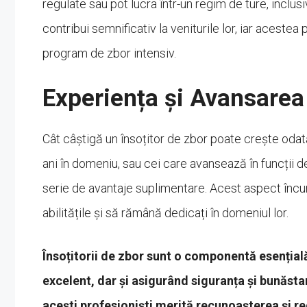
regulate sau pot lucra într-un regim de ture, inclu
contribui semnificativ la veniturile lor, iar acestea
program de zbor intensiv.
Experiența și Avansarea 
Cât câștigă un însoțitor de zbor poate crește odat
ani în domeniu, sau cei care avansează în funcții d
serie de avantaje suplimentare. Acest aspect încur
abilitățile și să rămână dedicați în domeniul lor.
Însoțitorii de zbor sunt o componentă esențială
excelent, dar și asigurând siguranța și bunăstar
acești profesioniști merită recunoașterea și r