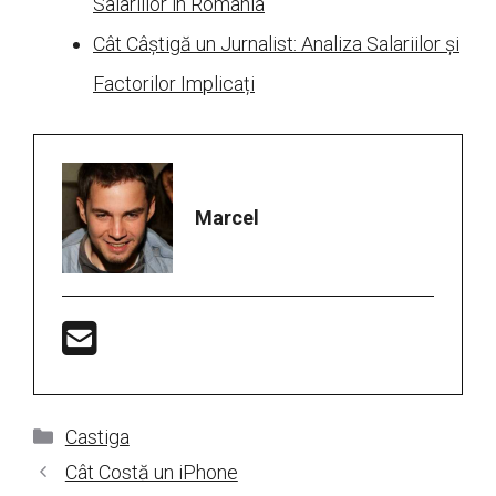
Salariilor în România
Cât Câștigă un Jurnalist: Analiza Salariilor și
Factorilor Implicați
Marcel
Categorii
Castiga
Cât Costă un iPhone