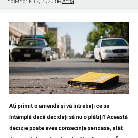
noiembrie 17, 2023
de
Anna
Ați primit o amendă și vă întrebați ce se
întâmplă dacă decideți să nu o plătiți? Această
decizie poate avea consecințe serioase, atât