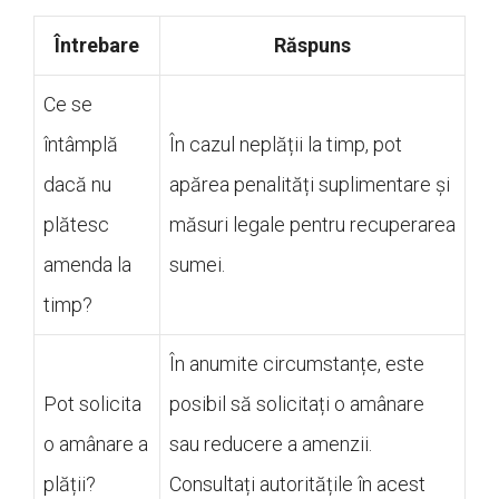
Întrebare
Răspuns
Ce se
întâmplă
În cazul neplății la timp, pot
dacă nu
apărea penalități suplimentare și
plătesc
măsuri legale pentru recuperarea
amenda la
sumei.
timp?
În anumite circumstanțe, este
Pot solicita
posibil să solicitați o amânare
o amânare a
sau reducere a amenzii.
plății?
Consultați autoritățile în acest