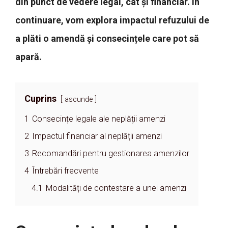
din punct de vedere legal, cât și financiar. În
continuare, vom explora impactul refuzului de
a plăti o amendă și consecințele care pot să
apară.
Cuprins
ascunde
1
Consecințe legale ale neplății amenzi
2
Impactul financiar al neplății amenzi
3
Recomandări pentru gestionarea amenzilor
4
Întrebări frecvente
4.1
Modalități de contestare a unei amenzi