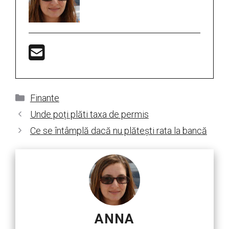
Categorii
Finante
Unde poți plăti taxa de permis
Ce se întâmplă dacă nu plătești rata la bancă
ANNA