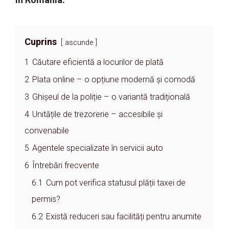
Cuprins
ascunde
1
Căutare eficientă a locurilor de plată
2
Plata online – o opțiune modernă și comodă
3
Ghișeul de la poliție – o variantă tradițională
4
Unitățile de trezorerie – accesibile și
convenabile
5
Agentele specializate în servicii auto
6
Întrebări frecvente
6.1
Cum pot verifica statusul plății taxei de
permis?
6.2
Există reduceri sau facilități pentru anumite