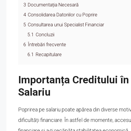
3
Documentația Necesară
4
Consolidarea Datoriilor cu Poprire
5
Consultarea unui Specialist Financiar
5.1
Concluzii
6
Întrebări frecvente
6.1
Recapitulare
Importanța Creditului în 
Salariu
Poprirea pe salariu poate apărea din diverse motive,
dificultăți financiare. În astfel de momente, accesu
financiare și a-ți recăpăta stabilitatea economică.