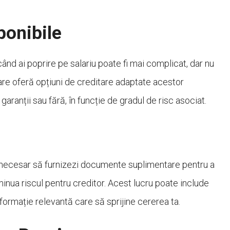
ponibile
când ai poprire pe salariu poate fi mai complicat, dar nu
 care oferă opțiuni de creditare adaptate acestor
ranții sau fără, în funcție de gradul de risc asociat.
a fi necesar să furnizezi documente suplimentare pentru a
inua riscul pentru creditor. Acest lucru poate include
 informație relevantă care să sprijine cererea ta.