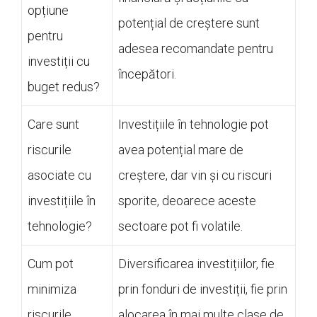
opțiune
potențial de creștere sunt
pentru
adesea recomandate pentru
investiții cu
începători.
buget redus?
Care sunt
Investițiile în tehnologie pot
riscurile
avea potențial mare de
asociate cu
creștere, dar vin și cu riscuri
investițiile în
sporite, deoarece aceste
tehnologie?
sectoare pot fi volatile.
Cum pot
Diversificarea investițiilor, fie
minimiza
prin fonduri de investiții, fie prin
riscurile
alocarea în mai multe clase de