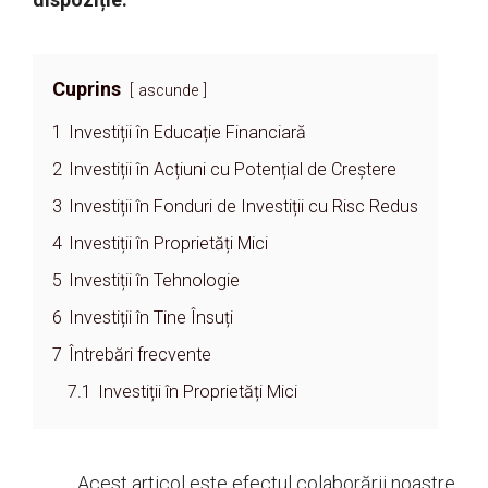
Cuprins
ascunde
1
Investiții în Educație Financiară
2
Investiții în Acțiuni cu Potențial de Creștere
3
Investiții în Fonduri de Investiții cu Risc Redus
4
Investiții în Proprietăți Mici
5
Investiții în Tehnologie
6
Investiții în Tine Însuți
7
Întrebări frecvente
7.1
Investiții în Proprietăți Mici
Acest articol este efectul colaborării noastre