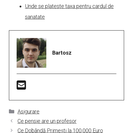
Unde se plateste taxa pentru cardul de
sanatate
Bartosz
Categorii
Asigurare
Ce pensie are un profesor
Ce Dobândă Primești la 100,000 Euro