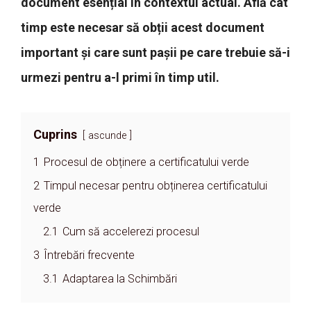
document esențial în contextul actual. Află cât
timp este necesar să obții acest document
important și care sunt pașii pe care trebuie să-i
urmezi pentru a-l primi în timp util.
Cuprins
ascunde
1
Procesul de obținere a certificatului verde
2
Timpul necesar pentru obținerea certificatului
verde
2.1
Cum să accelerezi procesul
3
Întrebări frecvente
3.1
Adaptarea la Schimbări