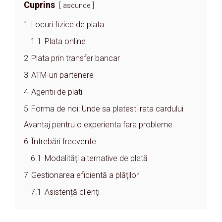
Cuprins
ascunde
1
Locuri fizice de plata
1.1
Plata online
2
Plata prin transfer bancar
3
ATM-uri partenere
4
Agentii de plati
5
Forma de noi: Unde sa platesti rata cardului
Avantaj pentru o experienta fara probleme
6
Întrebări frecvente
6.1
Modalități alternative de plată
7
Gestionarea eficientă a plăților
7.1
Asistență clienți