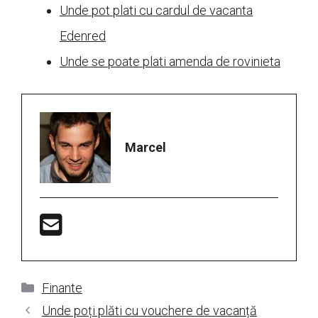
Unde pot plati cu cardul de vacanta
Edenred
Unde se poate plati amenda de rovinieta
Marcel
Categorii
Finante
Unde poți plăti cu vouchere de vacanță